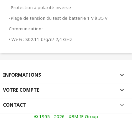
-Protection à polarité inverse
-Plage de tension du test de batterie 1 V à 35 V
Communication :
• Wi-Fi : 802.11 b/g/n/ 2,4 GHz
INFORMATIONS

VOTRE COMPTE

CONTACT
keyboard_arrow_down
© 1995 - 2026 - XBM IE Group